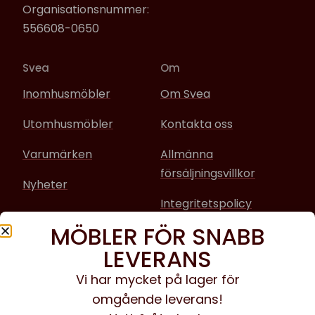
Organisationsnummer:
556608-0650
Svea
Om
Inomhusmöbler
Om Svea
Utomhusmöbler
Kontakta oss
Varumärken
Allmänna
försäljningsvillkor
Nyheter
Integritetspolicy
MÖBLER FÖR SNABB
Sociala media
LEVERANS
Facebook
Vi har mycket på lager för
omgående leverans!
Instagram