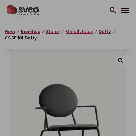
Hoppa till innehåll
Hem
Inomhus
Stolar
Metallstolar
Dotty
CS.SE1101 Dotty