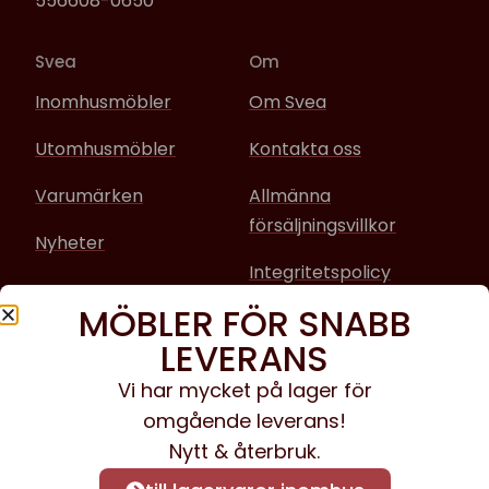
556608-0650
Svea
Om
Inomhusmöbler
Om Svea
Utomhusmöbler
Kontakta oss
Varumärken
Allmänna
försäljningsvillkor
Nyheter
Integritetspolicy
MÖBLER FÖR SNABB
Sociala media
LEVERANS
Facebook
Vi har mycket på lager för
omgående leverans!
Instagram
Nytt & återbruk.