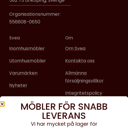
582 73 Linköping, Sverige
Organisationsnummer:
556608-0650
Svea
Om
Inomhusmöbler
Om Svea
Utomhusmöbler
Kontakta oss
Varumärken
Allmänna
försäljningsvillkor
Nyheter
Integritetspolicy
MÖBLER FÖR SNABB
Sociala media
LEVERANS
Facebook
Vi har mycket på lager för