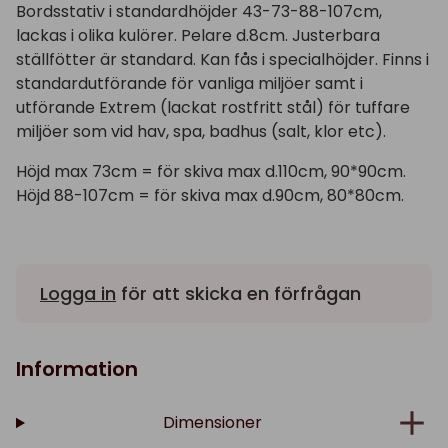
Bordsstativ i standardhöjder 43-73-88-107cm,
lackas i olika kulörer. Pelare d.8cm. Justerbara
ställfötter är standard. Kan fås i specialhöjder. Finns i
standardutförande för vanliga miljöer samt i
utförande Extrem (lackat rostfritt stål) för tuffare
miljöer som vid hav, spa, badhus (salt, klor etc).
Höjd max 73cm = för skiva max d.110cm, 90*90cm.
Höjd 88-107cm = för skiva max d.90cm, 80*80cm.
Logga in
för att skicka en förfrågan
Information
Dimensioner