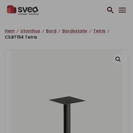
Hoppa till innehåll
Hem
Utomhus
Bord
Bordsstativ
Tetris
CS.BT194 Tetris