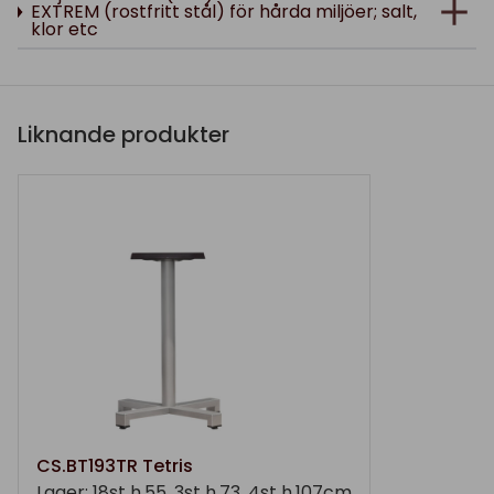
EXTREM (rostfritt stål) för hårda miljöer; salt,
klor etc
Liknande produkter
CS.BT193TR Tetris
Lager: 18st h.55, 3st h.73, 4st h.107cm