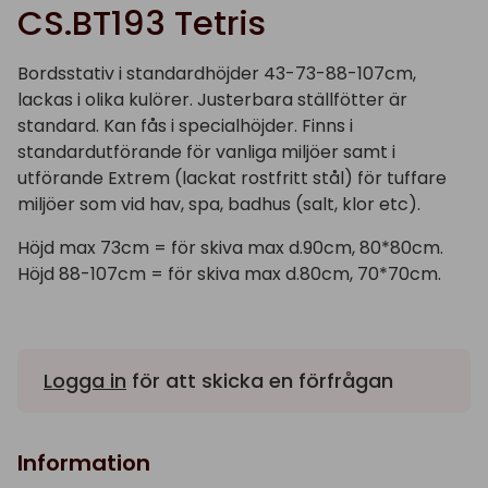
CS.BT193 Tetris
Bordsstativ i standardhöjder 43-73-88-107cm,
lackas i olika kulörer. Justerbara ställfötter är
standard. Kan fås i specialhöjder. Finns i
standardutförande för vanliga miljöer samt i
utförande Extrem (lackat rostfritt stål) för tuffare
miljöer som vid hav, spa, badhus (salt, klor etc).
Höjd max 73cm = för skiva max d.90cm, 80*80cm.
Höjd 88-107cm = för skiva max d.80cm, 70*70cm.
Logga in
för att skicka en förfrågan
Information