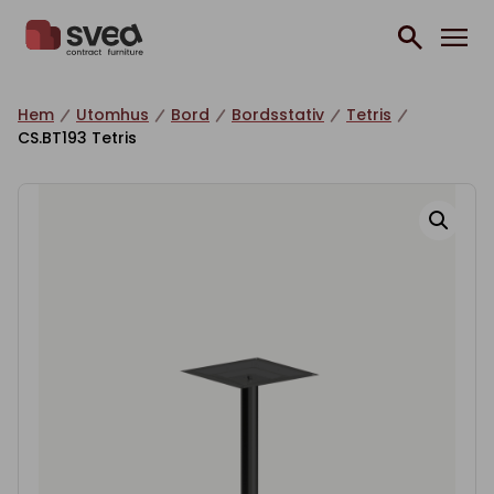
Hoppa till innehåll
Hem
Utomhus
Bord
Bordsstativ
Tetris
CS.BT193 Tetris