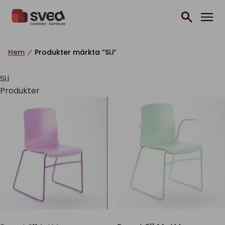
Hoppa till innehåll
Hem
Produkter märkta ”Si.i”
Si.i
Produkter