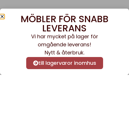
MÖBLER FÖR SNABB
LEVERANS
Vi har mycket på lager för
omgående leverans!
Nytt & återbruk.
till lagervaror inomhus
Anmäl dig till vårt nyhetsbrev
för att få nyheter och
information.