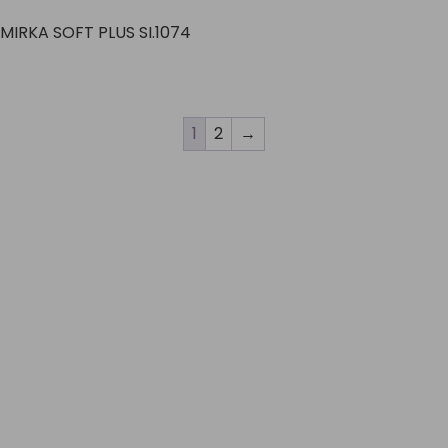
MIRKA SOFT PLUS SI.1074
1
2
→