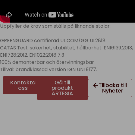
Uppfyller de krav som ställs på liknande stolar:
GREENGUARD certifierad UL.COM/GG UL2818.
CATAS Test: säkerhet, stabilitet, hållbarhet. EN16139:2013,
EN1728:2012, EN1022:2018 7.3
100% demonterbar och återvinningsbar
Tillval: brandklassad version IGN UNI 9177.
Kontakta
Gå till
Tillbaka till
oss
produkt
Nyheter
ARTESIA