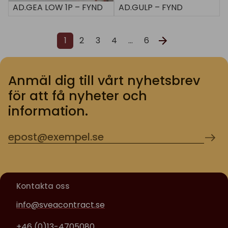
AD.GEA LOW 1P – FYND
AD.GULP – FYND
1
2
3
4
…
6
Anmäl dig till vårt nyhetsbrev
för att få nyheter och
information.
Kontakta oss
info@sveacontract.se
+46 (0)13-4705080