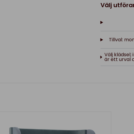
Välj utför
Tillval: m
Välj klädsel
är ett urval 