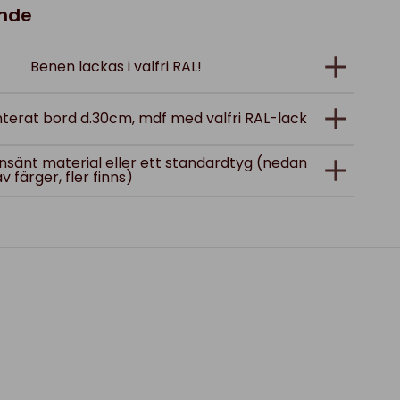
ande
Benen lackas i valfri RAL!
onterat bord d.30cm, mdf med valfri RAL-lack
; insänt material eller ett standardtyg (nedan
av färger, fler finns)