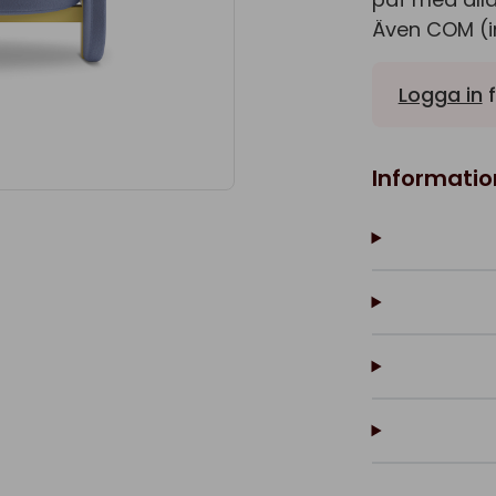
Även COM (in
Logga in
f
Informatio