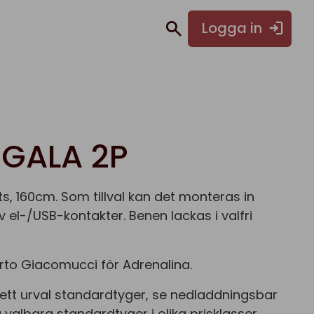
Logga in
IGALA 2P
ts, 160cm. Som tillval kan det monteras in
v el-/USB-kontakter. Benen lackas i valfri
rto Giacomucci för Adrenalina.
ett urval standardtyger, se nedladdningsbar
 valbara standardtyger i olika prisklasser.