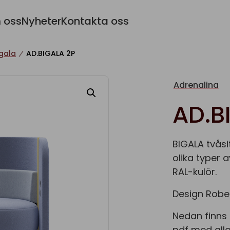
 oss
Nyheter
Kontakta oss
igala
AD.BIGALA 2P
Adrenalina
AD.B
BIGALA tvåsi
olika typer a
RAL-kulör.
Design Robe
Nedan finns 
pdf med alla