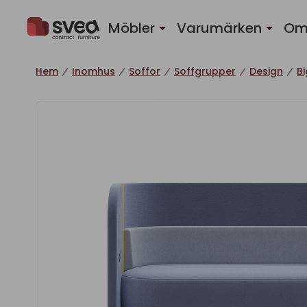
Hoppa till innehåll
Möbler
Varumärken
Om
Hem
Inomhus
Soffor
Soffgrupper
Design
B