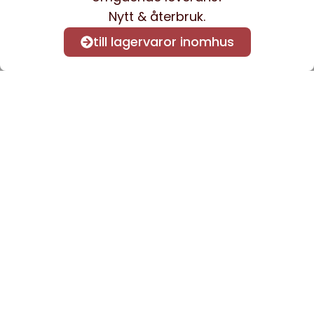
Nytt & återbruk.
till lagervaror inomhus
Anmäl dig till vårt nyhetsbrev
för att få nyheter och
information.
Kontakta oss
info@sveacontract.se
+46 (0)13-4705080