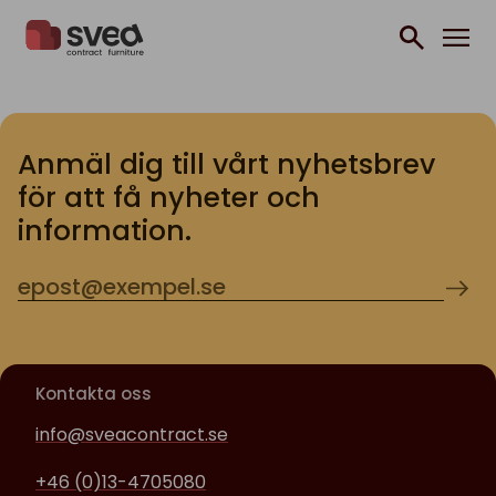
Hoppa till innehåll
Anmäl dig till vårt nyhetsbrev
för att få nyheter och
information.
Kontakta oss
info@sveacontract.se
+46 (0)13-4705080