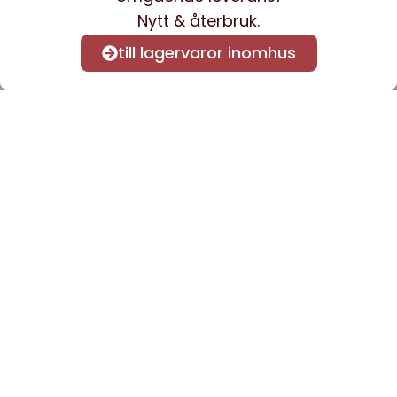
Nytt & återbruk.
till lagervaror inomhus
Anmäl dig till vårt nyhetsbrev
för att få nyheter och
information.
Kontakta oss
info@sveacontract.se
+46 (0)13-4705080