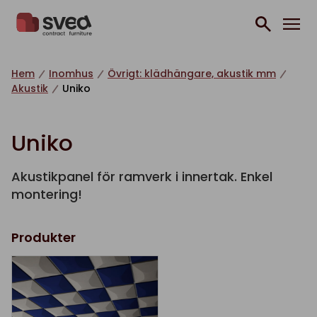
Hoppa till innehåll
Hem
Inomhus
Övrigt: klädhängare, akustik mm
Akustik
Uniko
Uniko
Akustikpanel för ramverk i innertak. Enkel
montering!
Produkter