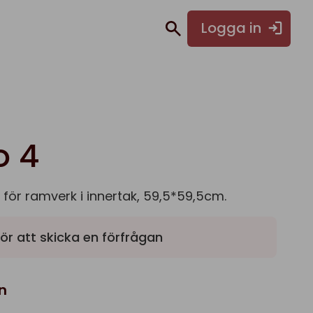
Logga in
o 4
 för ramverk i innertak, 59,5*59,5cm.
ör att skicka en förfrågan
n