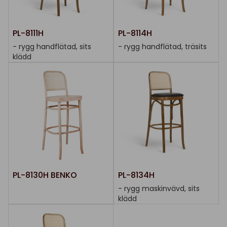
PL-8111H
PL-8114H
- rygg handflätad, sits
- rygg handflätad, träsits
klädd
PL-8130H BENKO
PL-8134H
- rygg maskinvävd, sits
klädd