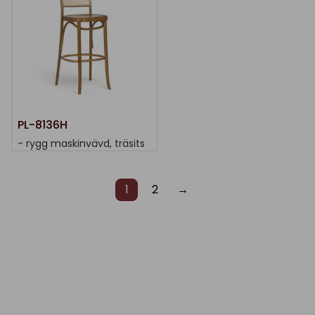
PL-8136H
- rygg maskinvävd, träsits
1
2
→