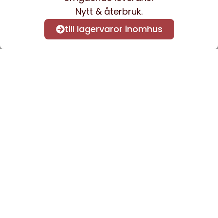
Nytt & återbruk.
till lagervaror inomhus
Anmäl dig till vårt nyhetsbrev
för att få nyheter och
information.
Kontakta oss
info@sveacontract.se
+46 (0)13-4705080