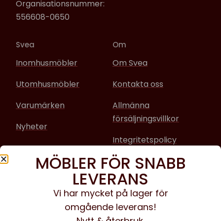
Organisationsnummer:
556608-0650
Svea
Om
Inomhusmöbler
Om Svea
Utomhusmöbler
Kontakta oss
Varumärken
Allmänna
försäljningsvillkor
Nyheter
Integritetspolicy
MÖBLER FÖR SNABB
Sociala media
LEVERANS
Facebook
Vi har mycket på lager för
omgående leverans!
Instagram
Nytt & återbruk.