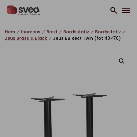
Hoppa till innehåll
Hem
Inomhus
Bord
Bordsstativ
Bordsstativ
Zeus Brass & Black
Zeus BB Rect Twin (fot 40×70)