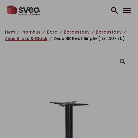
Hoppa till innehåll
Hem
Inomhus
Bord
Bordsstativ
Bordsstativ
Zeus Brass & Black
Zeus BB Rect Single (fot 40×70)