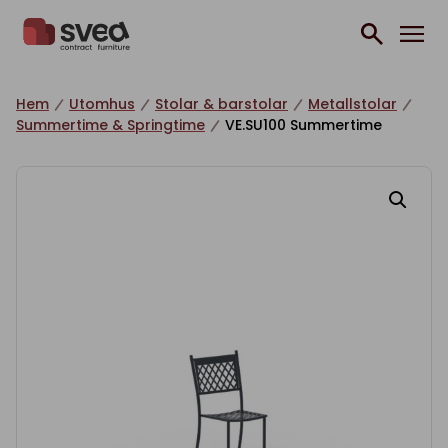
Hoppa till innehåll
Hem
Utomhus
Stolar & barstolar
Metallstolar
Summertime & Springtime
VE.SU100 Summertime