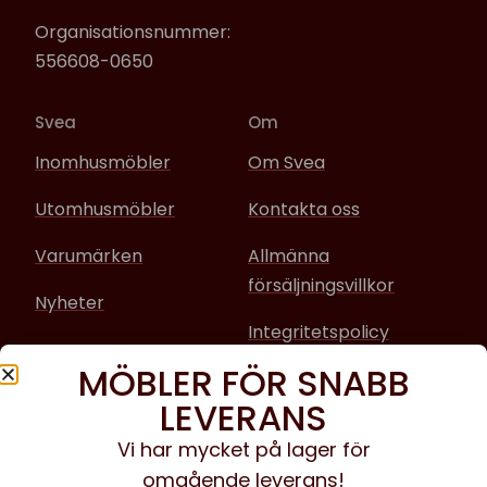
Organisationsnummer:
556608-0650
Svea
Om
Inomhusmöbler
Om Svea
Utomhusmöbler
Kontakta oss
Varumärken
Allmänna
försäljningsvillkor
Nyheter
Integritetspolicy
MÖBLER FÖR SNABB
Sociala media
LEVERANS
Facebook
Vi har mycket på lager för
omgående leverans!
Instagram