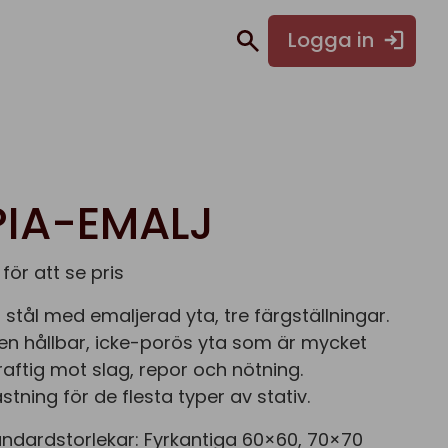
Logga in
PIA-EMALJ
 för att se pris
 stål med emaljerad yta, tre färgställningar.
en hållbar, icke-porös yta som är mycket
ftig mot slag, repor och nötning.
stning för de flesta typer av stativ.
andardstorlekar: Fyrkantiga 60×60, 70×70