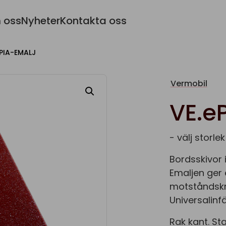
 oss
Nyheter
Kontakta oss
ePIA-EMALJ
Vermobil
VE.e
- välj storlek
Bordsskivor i
Emaljen ger 
motståndskra
Universalinfä
Rak kant. St