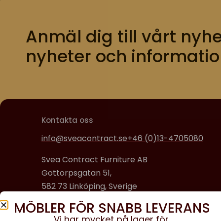
Anmäl dig till vårt nyhe
nyheter och informatio
Kontakta oss
info@sveacontract.se
+46 (0)13-4705080
Svea Contract Furniture AB
Gottorpsgatan 51,
582 73 Linköping, Sverige
MÖBLER FÖR SNABB LEVERANS
Organisationsnummer:
Vi har mycket på lager för