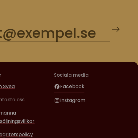
m
Sociala media
 Svea
Facebook
ntakta oss
Instagram
lmänna
säljningsvillkor
tegritetspolicy