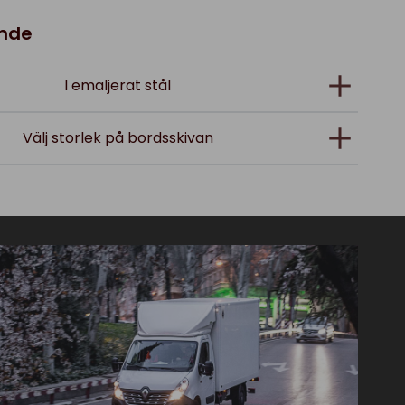
ande
I emaljerat stål
Välj storlek på bordsskivan