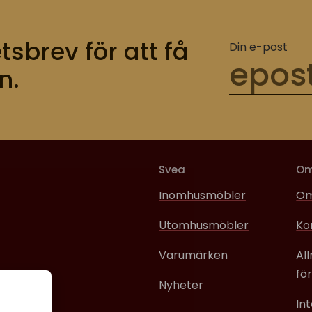
tsbrev för att få
Din e-post
n.
Svea
O
Inomhusmöbler
Om
Utomhusmöbler
Ko
Varumärken
Al
för
Nyheter
In