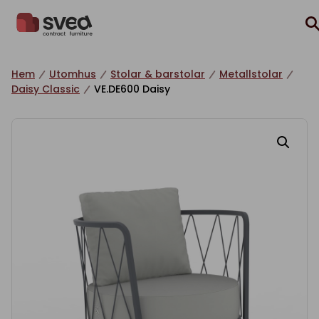
Hoppa till innehåll
Hem
Utomhus
Stolar & barstolar
Metallstolar
Daisy Classic
VE.DE600 Daisy