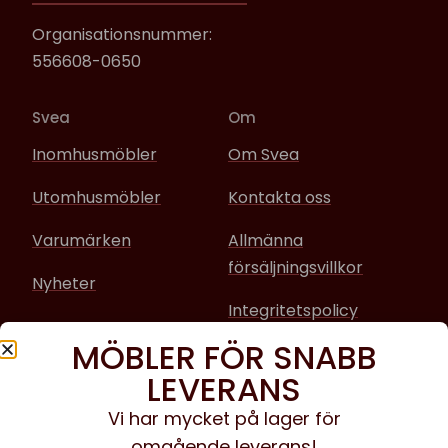
Organisationsnummer:
556608-0650
Svea
Om
Inomhusmöbler
Om Svea
Utomhusmöbler
Kontakta oss
Varumärken
Allmänna
försäljningsvillkor
Nyheter
Integritetspolicy
MÖBLER FÖR SNABB
Sociala media
LEVERANS
Facebook
Vi har mycket på lager för
omgående leverans!