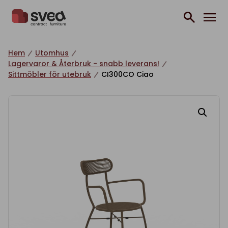
Hoppa till innehåll
Hem
Utomhus
Lagervaror & Återbruk - snabb leverans!
Sittmöbler för utebruk
CI300CO Ciao