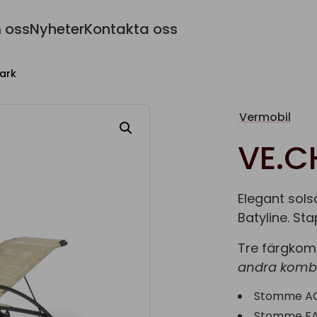
 oss
Nyheter
Kontakta oss
ark
Vermobil
VE.C
Elegant solsä
Batyline. Sta
Tre färgkom
andra kombi
Stomme AG 
Stomme FA 