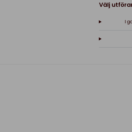
Välj utför
I g