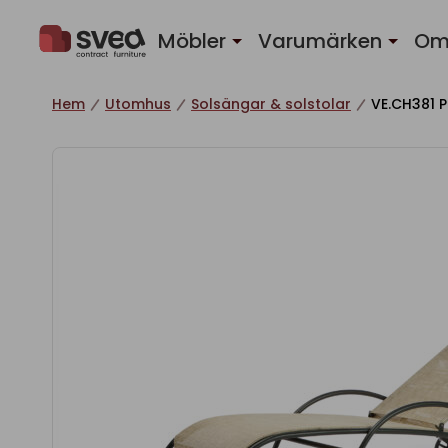
Hoppa till innehåll
Möbler
Varumärken
Om
Hem
Utomhus
Solsängar & solstolar
VE.CH381 P