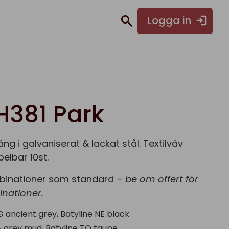
Logga in
H381 Park
ng i galvaniserat & lackat stål. Textilväv
pelbar 10st.
binationer som standard
– be om offert för
nationer.
ancient grey, Batyline NE black
grey mud, Batyline TO taupe