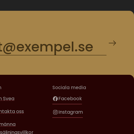
m
Sociala media
 Svea
Facebook
ntakta oss
Instagram
lmänna
säljningsvillkor