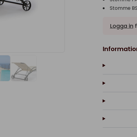
Stomme BS 
Logga in
f
Informatio