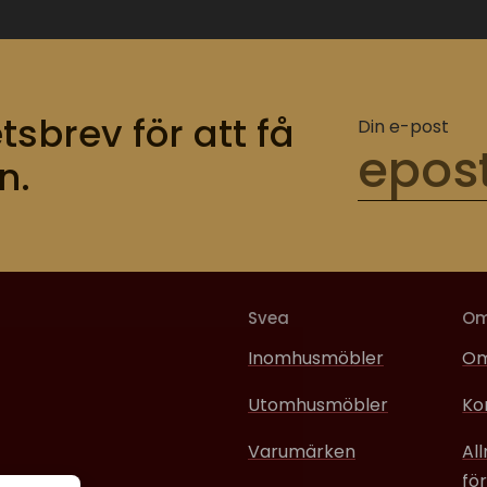
tsbrev för att få
Din e-post
n.
Svea
O
Inomhusmöbler
Om
Utomhusmöbler
Ko
Varumärken
Al
för