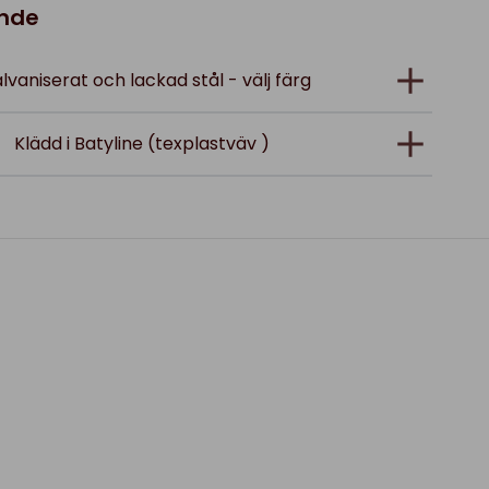
ande
alvaniserat och lackad stål - välj färg
Klädd i Batyline (texplastväv )