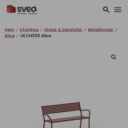
Hoppa till innehåll
Hem
Utomhus
Stolar & barstolar
Metallstolar
Alice
VE.CH3110 Alice