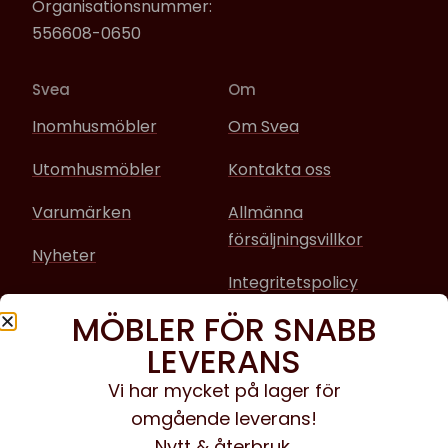
Organisationsnummer:
556608-0650
Svea
Om
Inomhusmöbler
Om Svea
Utomhusmöbler
Kontakta oss
Varumärken
Allmänna
försäljningsvillkor
Nyheter
Integritetspolicy
MÖBLER FÖR SNABB
Sociala media
LEVERANS
Facebook
Vi har mycket på lager för
omgående leverans!
Instagram
Nytt & återbruk.