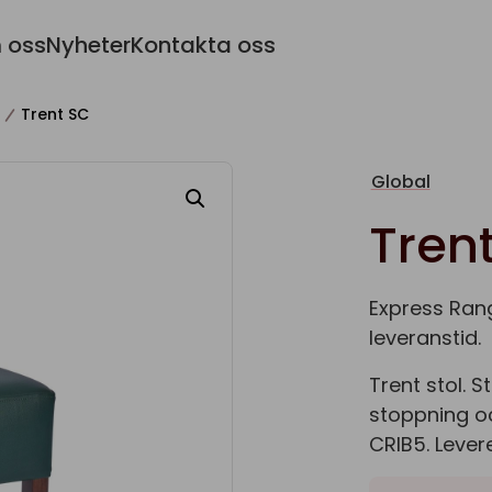
 oss
Nyheter
Kontakta oss
Trent SC
Global
Tren
Express Rang
leveranstid.
Trent stol. 
stoppning oc
CRIB5. Leve