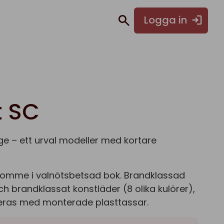
Logga in
t SC
e – ett urval modeller med kortare
Stomme i valnötsbetsad bok. Brandklassad
h brandklassat konstläder (8 olika kulörer),
reras med monterade plasttassar.