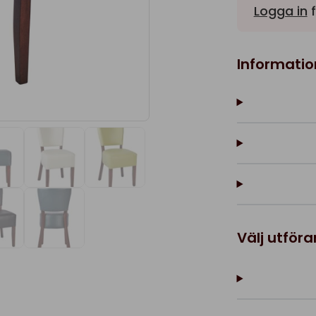
Logga in
f
Informatio
Välj utför