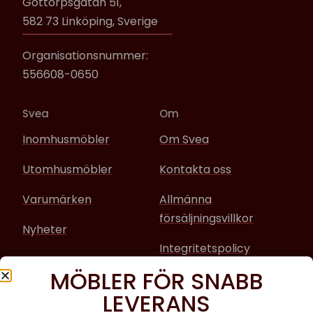
Gottorpsgatan 51,
582 73 Linköping, Sverige
Organisationsnummer:
556608-0650
Svea
Om
Inomhusmöbler
Om Svea
Utomhusmöbler
Kontakta oss
Varumärken
Allmänna
försäljningsvillkor
Nyheter
Integritetspolicy
MÖBLER FÖR SNABB
Sociala media
LEVERANS