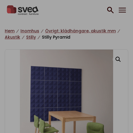
Hoppa till innehåll
Hem
Inomhus
Övrigt: klädhängare, akustik mm
Akustik
Stilly
Stilly Pyramid