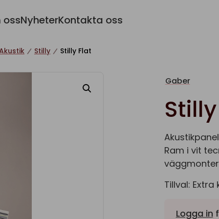
 oss
Nyheter
Kontakta oss
Akustik
Stilly
Stilly Flat
Gaber
Stilly
Akustikpanel
Ram i vit te
väggmonteri
Tillval: Extra
Logga in
f