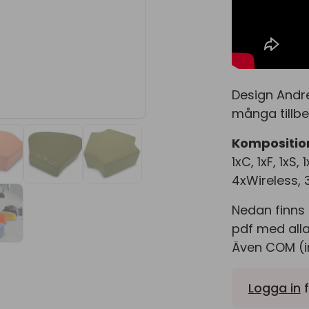
Design Andre
många tillbe
Komposition
1xC, 1xF, 1xS
4xWireless, 
Nedan finns 
pdf med alla
Även COM (in
Logga in
f