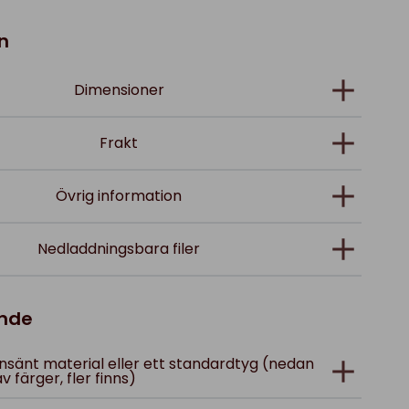
n
Dimensioner
Frakt
Övrig information
Nedladdningsbara filer
ande
; insänt material eller ett standardtyg (nedan
av färger, fler finns)