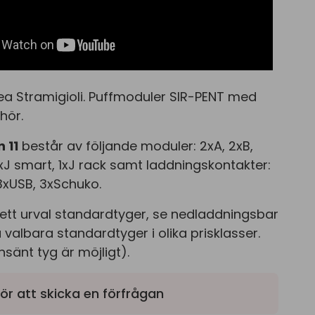
a Stramigioli. Puffmoduler SIR-PENT med
hör.
 11
består av följande moduler: 2xA, 2xB,
, 1xJ smart, 1xJ rack samt laddningskontakter:
3xUSB, 3xSchuko.
ett urval standardtyger, se nedladdningsbar
 valbara standardtyger i olika prisklasser.
sänt tyg är möjligt).
ör att skicka en förfrågan