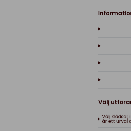
Informatio
Välj utför
Välj klädsel
är ett urval 