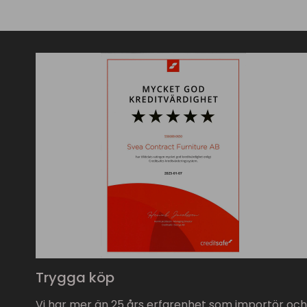
Trygga köp
Vi har mer än 25 års erfarenhet som importör och