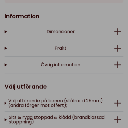
Information
Dimensioner
Frakt
Övrig information
Välj utförande
Välj utförande på benen (stålrör d.25mm)
(andra färger mot offert);
Sits & rygg stoppad & klädd (brandklassad
stoppning)