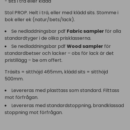
- sits i trä eller klädd
Stol PROP. Helt i trä, eller med klädd sits. Stomme i
bok eller ek (natur/bets/lack).
Se nedladdningsbar pdf
Fabric sampler
för alla
standardtyger i de olika prisklasserna.
Se nedladdningsbar pdf
Wood sampler
för
standardbetser och lacker – obs för lack är det
pristillägg – be om offert.
Träsits = sitthöjd 465mm, klädd sits = sitthöjd
500mm.
Levereras med plasttass som standard. Filttass
mot förfrågan.
Levereras med standardstoppning, brandklassad
stoppning mot förfrågan.