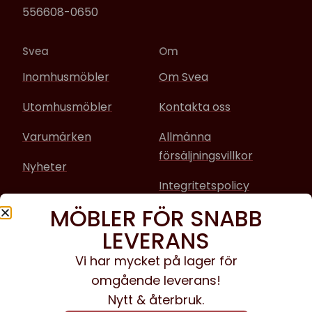
556608-0650
Svea
Om
Inomhusmöbler
Om Svea
Utomhusmöbler
Kontakta oss
Varumärken
Allmänna
försäljningsvillkor
Nyheter
Integritetspolicy
MÖBLER FÖR SNABB
Sociala media
LEVERANS
Facebook
Vi har mycket på lager för
omgående leverans!
Instagram
Nytt & återbruk.