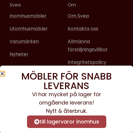
Svea
Om
Inomhusmöbler
Om Svea
Utomhusmöbler
Kontakta oss
Varumärken
Allmänna
försäljningsvillkor
Nyheter
Integritetspolicy
MÖBLER FÖR SNABB
Sociala media
LEVERANS
Facebook
Vi har mycket på lager för
omgående leverans!
Instagram
Nytt & återbruk.
till lagervaror inomhus