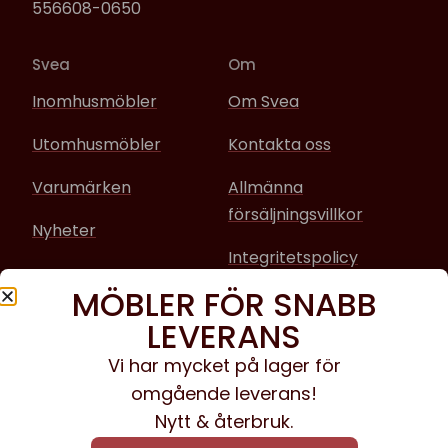
556608-0650
Svea
Om
Inomhusmöbler
Om Svea
Utomhusmöbler
Kontakta oss
Varumärken
Allmänna
försäljningsvillkor
Nyheter
Integritetspolicy
MÖBLER FÖR SNABB
Sociala media
LEVERANS
Facebook
Vi har mycket på lager för
omgående leverans!
Instagram
Nytt & återbruk.