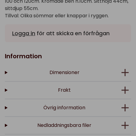
100 och 120cm. Kromade ben h.10cm. Sitthöjd 44cm,
sittdjup 55cm.
Tillval: Olika sömmar eller knappar i ryggen.
Logga in
för att skicka en förfrågan
Information
Dimensioner
Frakt
Övrig information
Nedladdningsbara filer