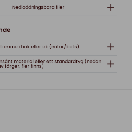
Nedladdningsbara filer
ande
tomme i bok eller ek (natur/bets)
; insänt material eller ett standardtyg (nedan
av färger, fler finns)