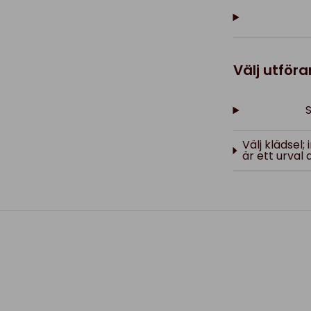
Välj utför
S
Välj klädsel
är ett urval 