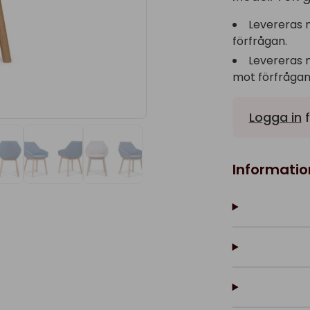
Levereras 
förfrågan.
Levereras 
mot förfrågan
Logga in
f
Informatio