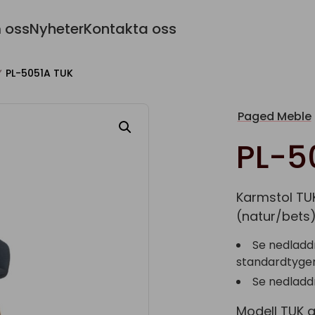
 oss
Nyheter
Kontakta oss
PL-5051A TUK
Paged Meble
PL-5
Karmstol TUK
(natur/bets
Se nedladd
standardtyger 
Se nedladd
Modell TUK g