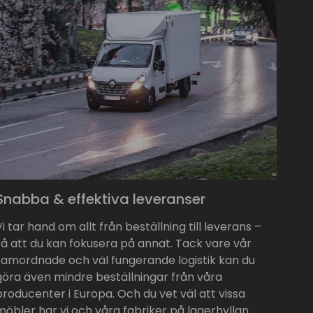
Snabba & effektiva leveranser
Vi tar hand om allt från beställning till leverans –
så att du kan fokusera på annat. Tack vare vår
samordnade och väl fungerande logistik kan du
göra även mindre beställningar från våra
producenter i Europa. Och du vet väl att vissa
möbler har vi och våra fabriker på lagerhyllan.