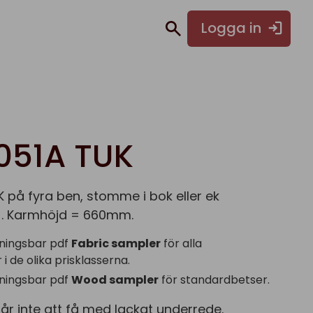
Logga in
051A TUK
 på fyra ben, stomme i bok eller ek
). Karmhöjd = 660mm.
ningsbar pdf
Fabric sampler
för alla
i de olika prisklasserna.
ningsbar pdf
Wood sampler
för standardbetser.
år inte att få med lackat underrede.