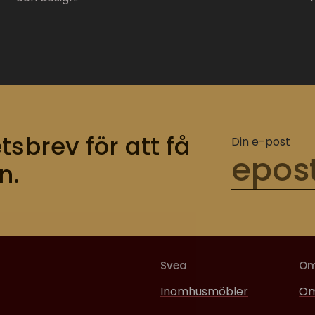
tsbrev för att få
Din e-post
n.
Svea
O
Inomhusmöbler
Om