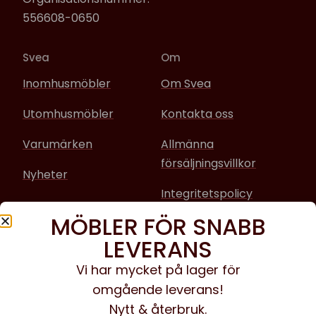
556608-0650
Svea
Om
Inomhusmöbler
Om Svea
Utomhusmöbler
Kontakta oss
Varumärken
Allmänna
försäljningsvillkor
Nyheter
Integritetspolicy
MÖBLER FÖR SNABB
Sociala media
LEVERANS
Facebook
Vi har mycket på lager för
omgående leverans!
Instagram
Nytt & återbruk.