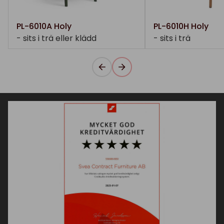
PL-6010A Holy
PL-6010H Holy
- sits i trä eller klädd
- sits i trä