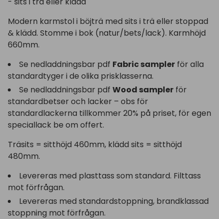
- sits i trä eller klädd
Modern karmstol i böjträ med sits i trä eller stoppad
& klädd. Stomme i bok (natur/bets/lack). Karmhöjd
660mm.
Se nedladdningsbar pdf
Fabric sampler
för alla
standardtyger i de olika prisklasserna.
Se nedladdningsbar pdf
Wood sampler
för
standardbetser och lacker – obs för
standardlackerna tillkommer 20% på priset, för egen
speciallack be om offert.
Träsits = sitthöjd 460mm, klädd sits = sitthöjd
480mm.
Levereras med plasttass som standard. Filttass
mot förfrågan.
Levereras med standardstoppning, brandklassad
stoppning mot förfrågan.