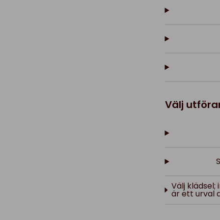
Välj utför
S
Välj klädsel
är ett urval 