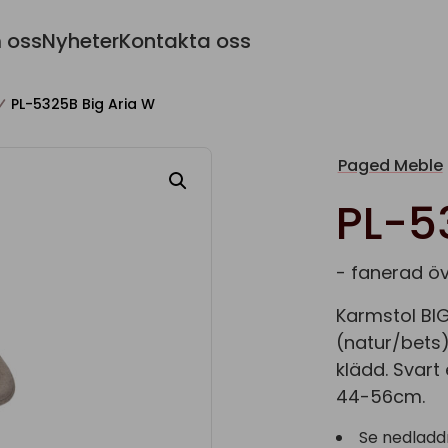
 oss
Nyheter
Kontakta oss
PL-5325B Big Aria W
Paged Meble
PL-5
- fanerad ö
Karmstol BIG
(natur/bets)
klädd. Svart
44-56cm.
Se nedladd