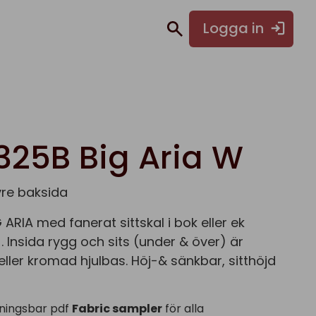
Logga in
325B Big Aria W
vre baksida
 ARIA med fanerat sittskal i bok eller ek
. Insida rygg och sits (under & över) är
 eller kromad hjulbas. Höj-& sänkbar, sitthöjd
ningsbar pdf
Fabric sampler
för alla