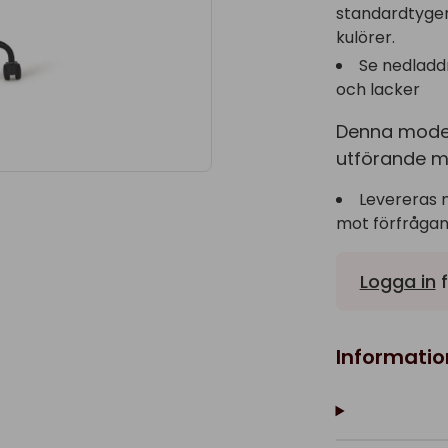
standardtyger 
kulörer.
Se nedladd
och lacker
Denna modell 
utförande me
Levereras 
mot förfrågan
Logga in
f
Informatio