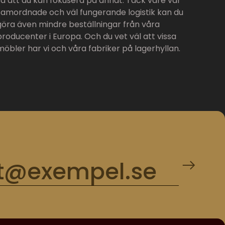
så att du kan fokusera på annat. Tack vare vår
samordnade och väl fungerande logistik kan du
göra även mindre beställningar från våra
producenter i Europa. Och du vet väl att vissa
möbler har vi och våra fabriker på lagerhyllan.