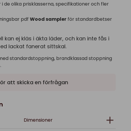
i de olika prisklasserna, specifikationer och fler
ningsbar pdf
Wood sampler
för standardbetser
kan ej kläs i äkta läder, och kan inte fås i
d lackat fanerat sittskal.
med standardstoppning, brandklassad stoppning
.
ör att skicka en förfrågan
n
Dimensioner