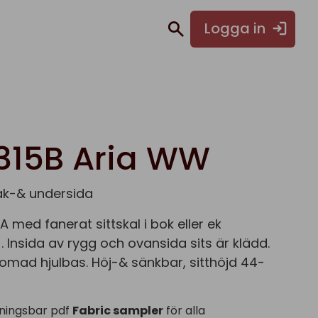
Logga in
315B Aria WW
ak-& undersida
A med fanerat sittskal i bok eller ek
. Insida av rygg och ovansida sits är klädd.
kromad hjulbas. Höj-& sänkbar, sitthöjd 44-
ningsbar pdf
Fabric sampler
för alla