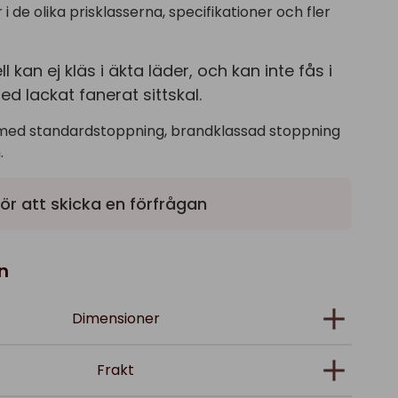
i de olika prisklasserna, specifikationer och fler
kan ej kläs i äkta läder, och kan inte fås i
d lackat fanerat sittskal.
med standardstoppning, brandklassad stoppning
.
ör att skicka en förfrågan
n
Dimensioner
Frakt