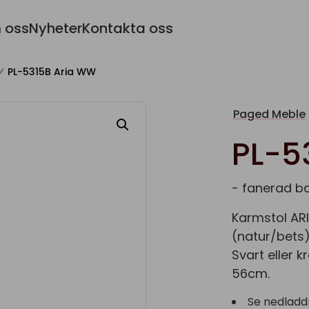
 oss
Nyheter
Kontakta oss
PL-5315B Aria WW
Paged Meble
PL-5
- fanerad b
Karmstol ARI
(natur/bets)
Svart eller 
56cm.
Se nedladd