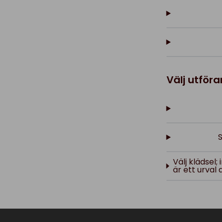
Välj utför
S
Välj klädsel
är ett urval 