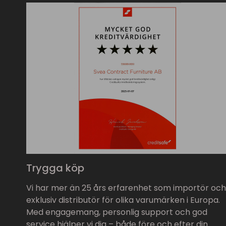
Trygga köp
Vi har mer än 25 års erfarenhet som importör och
exklusiv distributör för olika varumärken i Europa.
Med engagemang, personlig support och god
service hjälper vi dig – både före och efter din