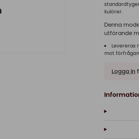
standardtyger 
kulörer.
Denna modell 
utförande me
Levereras 
mot förfrågan
Logga in
f
Informatio