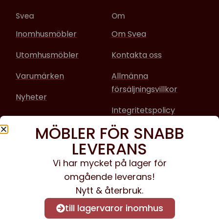
Svea
Om
Inomhusmöbler
Om Svea
Utomhusmöbler
Kontakta oss
Varumärken
Allmänna
försäljningsvillkor
Nyheter
Integritetspolicy
MÖBLER FÖR SNABB
Sociala media
LEVERANS
Facebook
Vi har mycket på lager för
omgående leverans!
Instagram
Nytt & återbruk.
till lagervaror inomhus