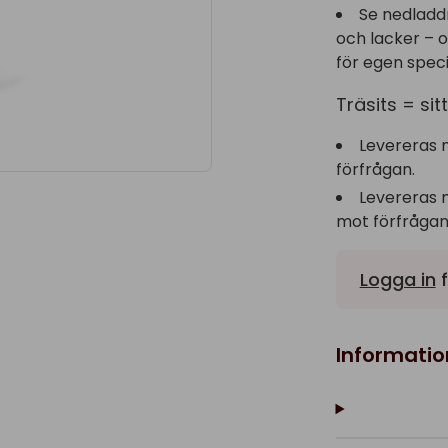
Se nedladd
och lacker – 
för egen speci
Träsits = si
Levereras 
förfrågan.
Levereras 
mot förfrågan
Logga in
f
Informatio