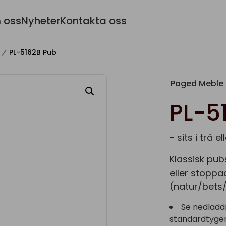
 oss
Nyheter
Kontakta oss
PL-5162B Pub
Paged Meble
PL-5
- sits i trä e
Klassisk pub
eller stoppa
(natur/bets/
Se nedladd
standardtyger 