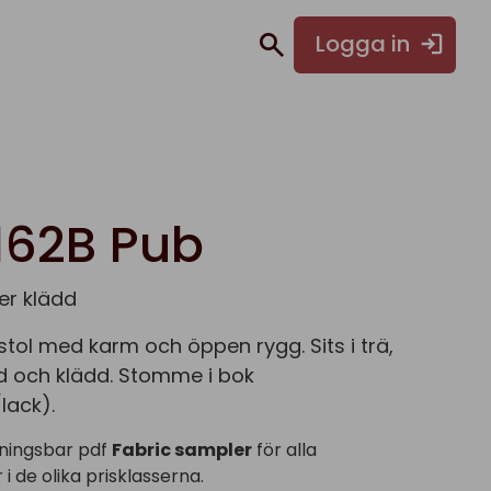
Logga in
162B Pub
ller klädd
stol med karm och öppen rygg. Sits i trä,
d och klädd. Stomme i bok
lack).
ningsbar pdf
Fabric sampler
för alla
i de olika prisklasserna.