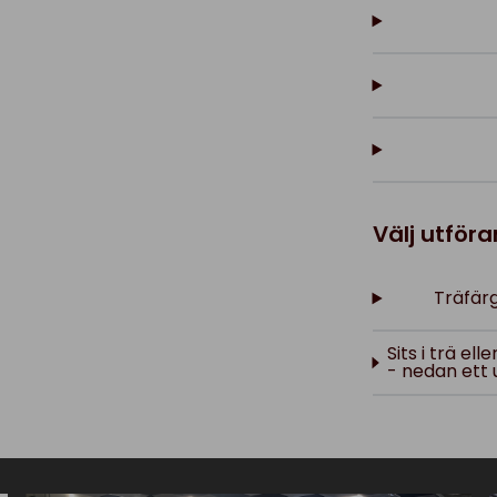
Välj utför
Träfärg
Sits i trä el
- nedan ett 