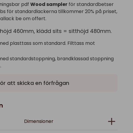
ningsbar pdf
Wood sampler
för standardbetser
obs för standardlackerna tillkommer 20% på priset,
allack be om offert.
tthöjd 460mm, klädd sits = sitthöjd 480mm.
med plasttass som standard. Filttass mot
med standardstoppning, brandklassad stoppning
.
ör att skicka en förfrågan
n
Dimensioner