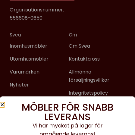
Organisationsnummer:
556608-0650
Svea
Om
Inomhusmöbler
Om Svea
Utomhusmöbler
Kontakta oss
Varumärken
Allmänna
försäljningsvillkor
Nyheter
Integritetspolicy
MÖBLER FÖR SNABB
Sociala media
LEVERANS
Facebook
Vi har mycket på lager för
omgående leverans!