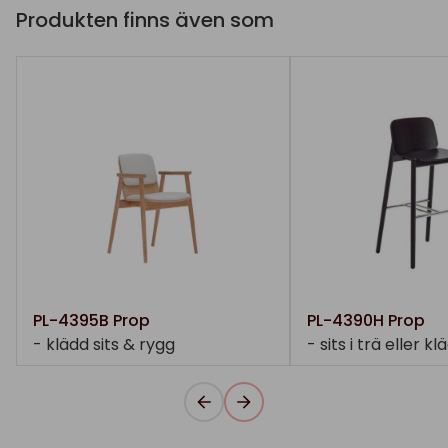
Produkten finns även som
PL-4395B Prop
PL-4390H Prop
- klädd sits & rygg
- sits i trä eller kl