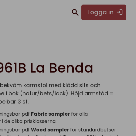
Logga in
961B La Benda
bekväm karmstol med klädd sits och
 i bok (natur/bets/lack). Höjd armstöd =
lbar 3 st.
ningsbar pdf
Fabric sampler
för alla
i de olika prisklasserna.
ningsbar pdf
Wood sampler
för standardbetser