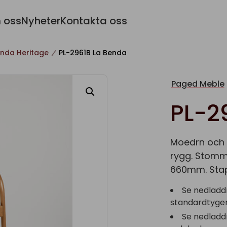
 oss
Nyheter
Kontakta oss
enda Heritage
PL-2961B La Benda
Paged Meble
PL-2
Moedrn och 
rygg. Stomme
660mm. Stape
Se nedladd
standardtyger 
Se nedladd