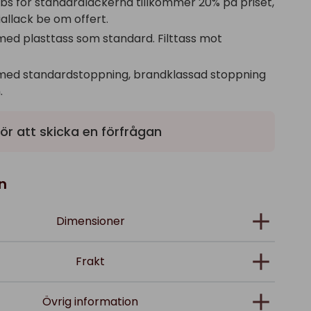
obs för standardlackerna tillkommer 20% på priset,
allack be om offert.
med plasttass som standard. Filttass mot
med standardstoppning, brandklassad stoppning
.
ör att skicka en förfrågan
n
Dimensioner
Frakt
Övrig information