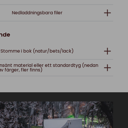
Nedladdningsbara filer
ande
Stomme i bok (natur/bets/lack)
; insänt material eller ett standardtyg (nedan
av färger, fler finns)