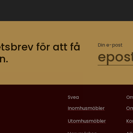
tsbrev för att få
Din e-post
n.
Svea
O
Inomhusmöbler
Om
Utomhusmöbler
Ko