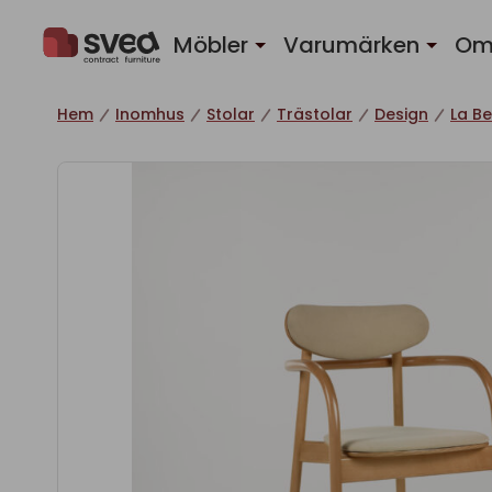
Hoppa till innehåll
Möbler
Varumärken
Om
Hem
Inomhus
Stolar
Trästolar
Design
La B