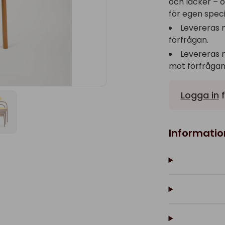
och lacker – 
för egen speci
Levereras 
förfrågan.
Levereras 
mot förfrågan
Logga in
f
Informatio