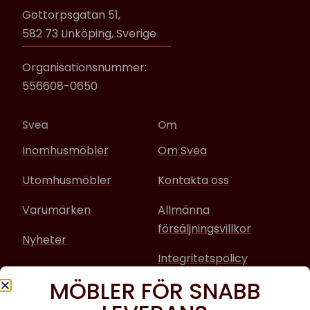
Gottorpsgatan 51,
582 73 Linköping, Sverige
Organisationsnummer:
556608-0650
Svea
Om
Inomhusmöbler
Om Svea
Utomhusmöbler
Kontakta oss
Varumärken
Allmänna
försäljningsvillkor
Nyheter
Integritetspolicy
MÖBLER FÖR SNABB
Sociala media