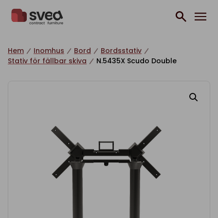
Hoppa till innehåll
Hem
Inomhus
Bord
Bordsstativ
Stativ för fällbar skiva
N.5435X Scudo Double