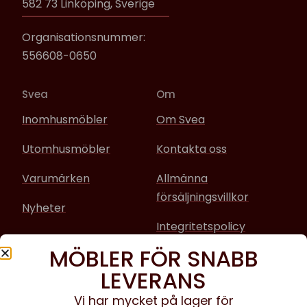
582 73 Linköping, Sverige
Organisationsnummer:
556608-0650
Svea
Om
Inomhusmöbler
Om Svea
Utomhusmöbler
Kontakta oss
Varumärken
Allmänna
försäljningsvillkor
Nyheter
Integritetspolicy
MÖBLER FÖR SNABB
Sociala media
LEVERANS
Facebook
Vi har mycket på lager för