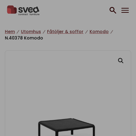
Hoppa till innehåll
Hem
Utomhus
Fåtöljer & soffor
Komodo
N.40378 Komodo