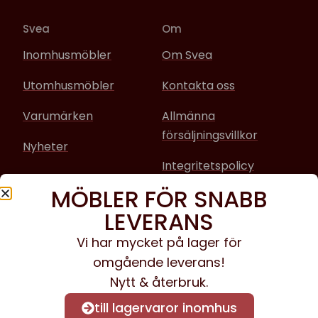
Svea
Om
Inomhusmöbler
Om Svea
Utomhusmöbler
Kontakta oss
Varumärken
Allmänna
försäljningsvillkor
Nyheter
Integritetspolicy
MÖBLER FÖR SNABB
Sociala media
LEVERANS
Facebook
Vi har mycket på lager för
omgående leverans!
Instagram
Nytt & återbruk.
till lagervaror inomhus