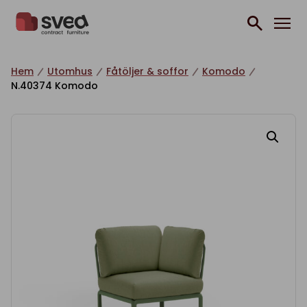
Hoppa till innehåll
Hem
Utomhus
Fåtöljer & soffor
Komodo
N.40374 Komodo