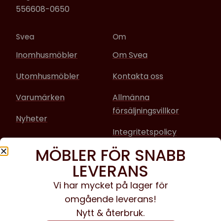
556608-0650
Svea
Om
Inomhusmöbler
Om Svea
Utomhusmöbler
Kontakta oss
Varumärken
Allmänna
försäljningsvillkor
Nyheter
Integritetspolicy
MÖBLER FÖR SNABB
Sociala media
LEVERANS
Facebook
Vi har mycket på lager för
omgående leverans!
Instagram
Nytt & återbruk.