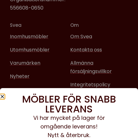
556608-0650
Svea
Om
Inomhusmöbler
Om Svea
Utomhusmöbler
Kontakta oss
Varumärken
Allmänna
försäljningsvillkor
Nyheter
Integritetspolicy
MÖBLER FÖR SNABB
Sociala media
LEVERANS
Facebook
Vi har mycket på lager för
omgående leverans!
Instagram
Nytt & återbruk.