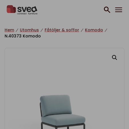
Hoppa till innehåll
Hem
Utomhus
Fåtöljer & soffor
Komodo
N.40373 Komodo