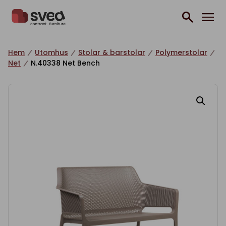
Hoppa till innehåll
Hem
Utomhus
Stolar & barstolar
Polymerstolar
Net
N.40338 Net Bench