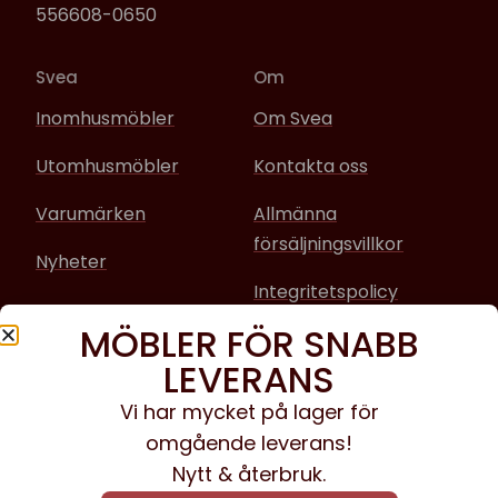
556608-0650
Svea
Om
Inomhusmöbler
Om Svea
Utomhusmöbler
Kontakta oss
Varumärken
Allmänna
försäljningsvillkor
Nyheter
Integritetspolicy
MÖBLER FÖR SNABB
Sociala media
LEVERANS
Facebook
Vi har mycket på lager för
omgående leverans!
Instagram
Nytt & återbruk.