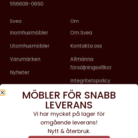
556608-0650
Svea
Om
Inomhusmöbler
Om Svea
Utomhusmöbler
Kontakta oss
Varumärken
Allmänna
försäljningsvillkor
Nyheter
Integritetspolicy
MÖBLER FÖR SNABB
Sociala media
LEVERANS
Facebook
Vi har mycket på lager för
omgående leverans!
Instagram
Nytt & återbruk.