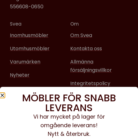
556608-0650
Svea
Om
Inomhusmöbler
Om Svea
Utomhusmöbler
Kontakta oss
Varumärken
Allmänna
försäljningsvillkor
Nyheter
Integritetspolicy
MÖBLER FÖR SNABB
Sociala media
LEVERANS
Facebook
Vi har mycket på lager för
omgående leverans!
Instagram
Nytt & återbruk.