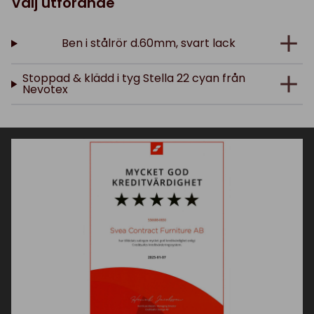
Välj utförande
Ben i stålrör d.60mm, svart lack
Stoppad & klädd i tyg Stella 22 cyan från
Nevotex