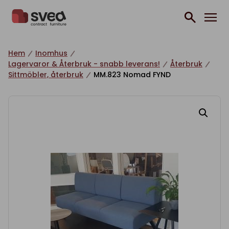
Hoppa till innehåll
Hem
Inomhus
Lagervaror & Återbruk - snabb leverans!
Återbruk
Sittmöbler, återbruk
MM.823 Nomad FYND